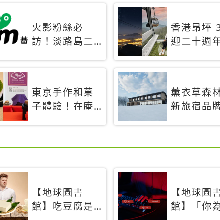
火影粉絲必
香港昂坪 3
訪！淡路島二
迎二十週
次元之森
特別推出
「曉」解謎任
間纜車」
務9月起全面支
旅行帶你
東京手作和菓
薰衣草森
援中文
揭秘台灣
子體驗！在庵
新旅宿品
禮遇
an東京品味本
「Adagio
格派日本茶道
Retreat
首間選址
道8月開幕
【地球圖書
【地球圖
館】吃豆腐是
館】「你
需要練習的？
不發聲？