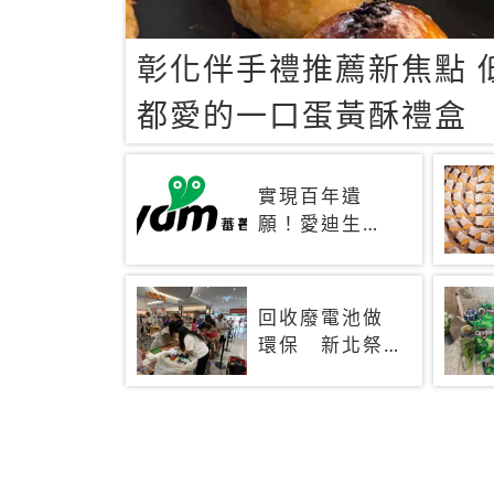
彰化伴手禮推薦新焦點 
都愛的一口蛋黃酥禮盒
實現百年遺
願！愛迪生
「鎳鐵電池」
靠仿生技術重
生 秒充、循
回收廢電池做
環萬次、壽命
環保 新北祭
長達30年
好禮最高可換
十五份