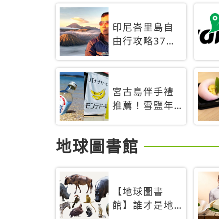
印尼峇里島自
由行攻略37天
旅遊行程花費5
萬台幣 ❤️別等
退休才去圓夢
宮古島伴手禮
(附8.5萬次下
推薦！雪鹽年
載峇里島地圖)
輪蛋糕、守護
😍
君餅乾，10款
地球圖書館
必買清單
【地球圖書
館】誰才是地
球上最危險的