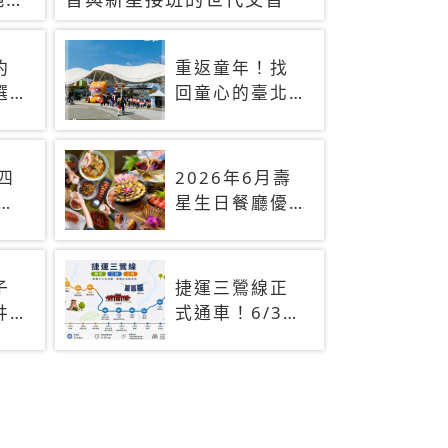
約
重返童年！找
選
回童心的臺北
景點
放
！
)四
2026年6月壽
近
星生日餐廳優
8萬
惠！火鍋、燒
烤、吃到飽，
90+餐廳生日
子
捷運三鶯線正
優惠一覽
井
式通車！6/30
阿
起免費搭乘兩
一
個月