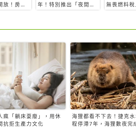
開放！房型
年！特別推出「夜間纜
無畏燃料稅
覽
車」，輕旅行帶你搶先
買自由行只
揭秘台灣專屬禮遇
人瘋「躺床耍廢」，用休
海狸都看不下去！捷克水
間抗拒生產力文化
程停滯7年，海狸數夜完
百萬美元