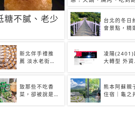
90+餐廳生日優惠一覽
低糖不膩、老少
台北的冬日
會景點，精
3 大浪漫景
點，拍照、
閃一次滿足
新北伴手禮推
凌陽(2401
薦 淡水老街人
大轉型 外資
氣土鳳梨酥、
十日大買2.
蛋黃酥與糕餅
張
禮盒
致那些不吃香
熊本阿蘇親
菜，卻被說是
住宿｜龜之
挑食的人 科
酒店 阿蘇＋
學家：基因決
蘇周邊景點
定你吃的香菜
網打盡
有沒有肥皂味