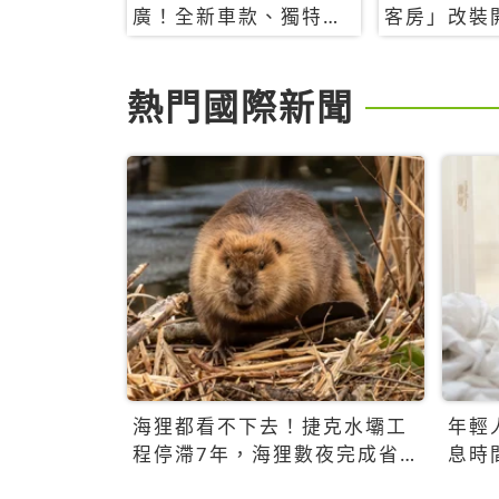
廣！全新車款、獨特香
客房」改裝
氛，共享科技迎來新世
特色亮點一
代
熱門國際新聞
海狸都看不下去！捷克水壩工
年輕
程停滯7年，海狸數夜完成省
息時
百萬美元