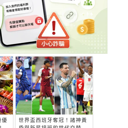
廳優
世界盃西班牙奪冠！諸神黃
飽，
昏與新星接班的世代交替