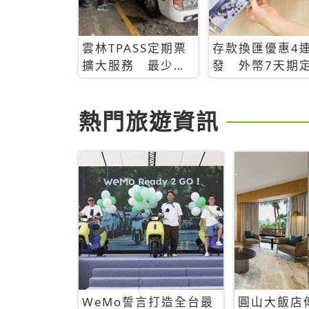
雲林TPASS定期票
存款換匯優惠4
擴大服務 最少只
發 外幣7天期
需199 元就無限搭
存8.88%
熱門旅遊資訊
WeMo誓言打造全台最
圓山大飯店