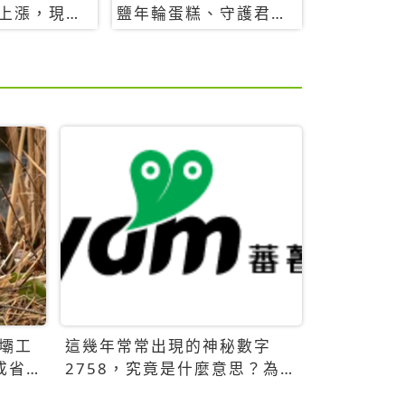
上漲，現在
鹽年輪蛋糕、守護君餅
要8888元起
乾，10款必買清單
壩工
這幾年常常出現的神秘數字
成省
2758，究竟是什麼意思？為什
麼可能影響台灣的未來？