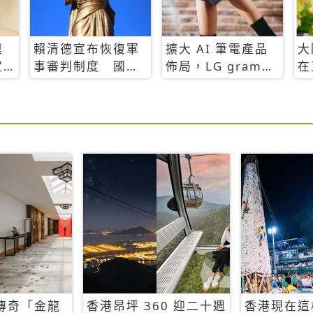
連
賴清德宣布恢復軍
擴大 AI 筆電產品
大
定
事審判制度 國防
佈局，LG gram
在
部：軍人涉犯一般
2025 全新升級
全
犯罪仍由司法機關
約
辦理
傳奇「金龍
香港昂坪 360 迎二十週
香港現在這