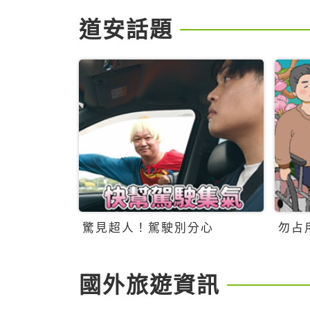
道安話題
驚見超人！駕駛別分心
勿占
國外旅遊資訊