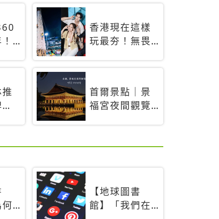
60
香港現在這樣
年！
玩最夯！無畏
「夜
燃料稅上漲，
，輕
現在買自由行
搶先
只要8888元起
林推
首爾景點｜景
專屬
牌
福宮夜間觀覽
경복궁야간관
」！
람：2026年開
北海
放時間、購票
方式、實訪心
得分享，感受
白天與夜晚截
書
【地球圖書
然不同的宮殿
為何
館】「我們在
魅力
」當
友善食光中高