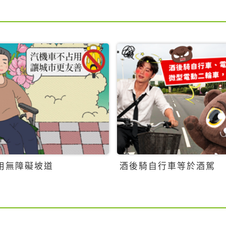
用無障礙坡道
酒後騎自行車等於酒駕