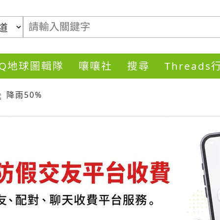
DQ地球圖輯隊
嚷嚷社
搜尋
Thread
降雨50%