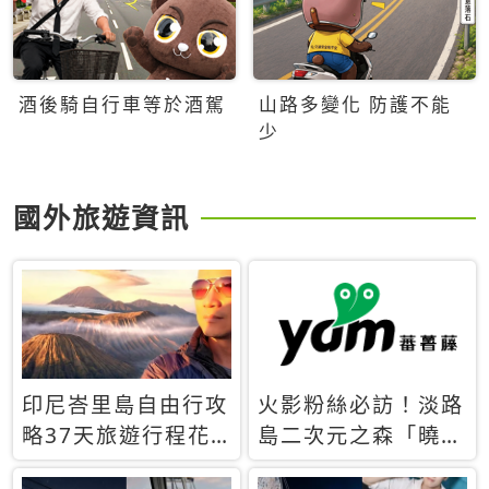
酒後騎自行車等於酒駕
山路多變化 防護不能
少
國外旅遊資訊
印尼峇里島自由行攻
火影粉絲必訪！淡路
略37天旅遊行程花
島二次元之森「曉」
費5萬台幣 ❤️別等退
解謎任務9月起全面