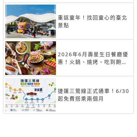
重返童年！找回童心的臺北
景點
2026年6月壽星生日餐廳優
惠！火鍋、燒烤、吃到飽，
90+餐廳生日優惠一覽
捷運三鶯線正式通車！6/30
起免費搭乘兩個月