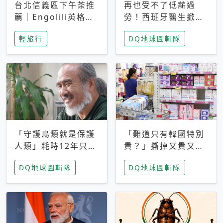
台北信義區下午茶推
再也受不了低薪過
薦｜Engolili英格莉
勞！西班牙醫生掀罷
莉統一時代店，花園
工潮、近四成護理師
輕旅行
DQ地球圖輯隊
秘境雙人套餐必拍熔
想離職 但外國醫生
岩鬆餅塔
能解決問題嗎？
「守護鳥類就是保護
「難道只有韓國特別
人類」耗時12年只為
貴？」撕掉又貴又難
追尋台灣最稀有的猛
用標籤，南韓2026推
DQ地球圖輯隊
DQ地球圖輯隊
禽 專訪《飛吧！熊
公共衛生棉全面免費
鷹》導演梁皆得