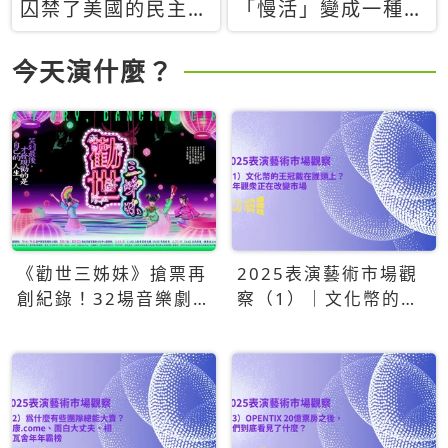
囚禁了美國的民主？
「慢活」變成一種商
當民主威脅到特權，
品：社群時代，資本
經濟學家長達半世紀
主義如何包裝你的休
今天演什麼？
的反撲計畫
閒時光
《勸世三姊妹》搶票再
2025表演藝術市場觀
創紀錄！32場音樂劇
察（1）｜文化幣的王
狂賣5萬張！
冠戴在誰頭上？青年觀
眾正在改變市場