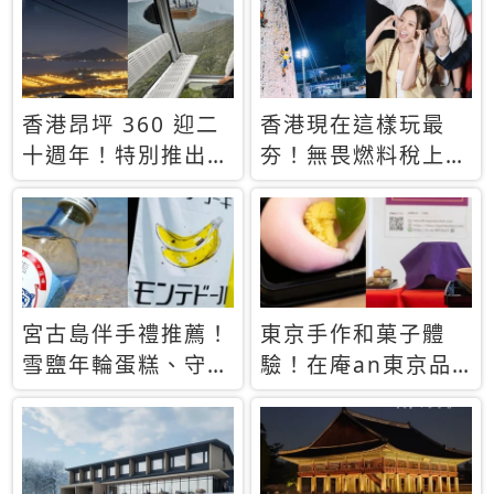
休才去圓夢 (附8.5
支援中文
萬次下載峇里島地
圖)😍
香港昂坪 360 迎二
香港現在這樣玩最
十週年！特別推出
夯！無畏燃料稅上
「夜間纜車」，輕旅
漲，現在買自由行只
行帶你搶先揭秘台灣
要8888元起
專屬禮遇
宮古島伴手禮推薦！
東京手作和菓子體
雪鹽年輪蛋糕、守護
驗！在庵an東京品
君餅乾，10款必買
味本格派日本茶道
清單