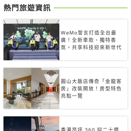
熱門旅遊資訊
WeMo誓言打造全台最
廣！全新車款、獨特香
氛，共享科技迎來新世代
圓山大飯店傳奇「金龍客
房」改裝開放！房型特色
亮點一覽
香港昂坪 360 迎二十週