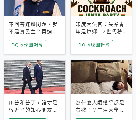
不回答媒體問題，就
印度大法官：失業青
不是真民主？莫迪訪
年是蟑螂 Z世代秒
歐拒回答問題 挪威
成立「蟑螂人民
DQ地球圖輯隊
DQ地球圖輯隊
記者：你怕什麼
黨」，追蹤數是執政
黨兩倍
川普和普丁，誰才是
為什麼人類幾乎都是
習近平的知心朋友？
右撇子？牛津大學：
專家：外交話語權掌
直立行走、腦容量擴
DQ地球圖輯隊
DQ地球圖輯隊
握在北京手中
張成演化關鍵