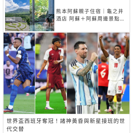
熊本阿蘇親子住宿｜龜之井
酒店 阿蘇＋阿蘇周邊景點一
網打盡
世界盃西班牙奪冠！諸神黃昏與新星接班的世
代交替