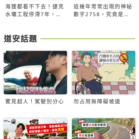
海狸都看不下去！捷克
這幾年常常出現的神秘
水壩工程停滯7年，海
數字2758，究竟是什
狸數夜完成省百萬美元
麼意思？為什麼可能影
響台灣的未來？
道安話題
驚見超人！駕駛別分心
勿占用無障礙坡道