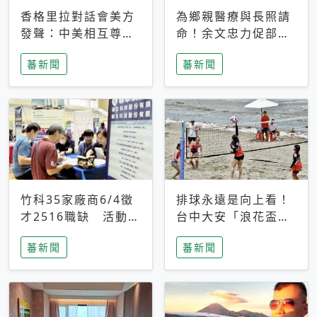
香格里拉對話會美方
為鄉親醫療與長照請
發聲：中美相互尊
命！余文忠力促部苗
重、良性溝通事關全
升格「台大苗栗分
蕃新聞
蕃新聞
球和平穩定
院」
竹科35家廠商6/4徵
排球永遠是向上看！
才2516職缺 活動當
台中大安「浪花盃」
天完成面試2家廠商
沙排賽今日起跑 烈
蕃新聞
蕃新聞
即可參加抽獎
日、海風、餐車派對
引爆海線初夏