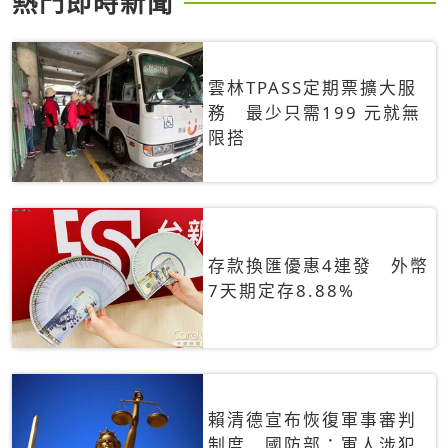
熱門即時新聞
雲林TPASS定期票擴大服
務 最少只需199 元就無
限搭
存款換匯優惠4連發 外幣
7天期定存8.88%
賴清德宣布恢復軍事審判
制度 國防部：軍人涉犯