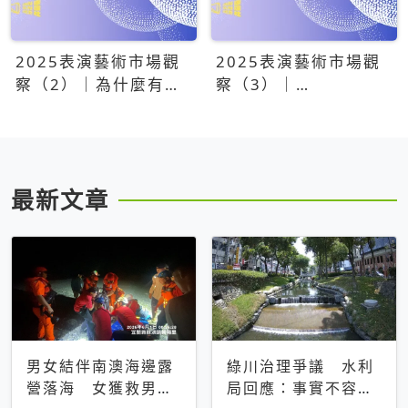
2025表演藝術市場觀
2025表演藝術市場觀
察（2）｜為什麼有些
察（3）｜
團隊總能大賣？達
OPENTIX20億票房之
康.come、面白大丈
後，我們到底看見了什
夫、相聲瓦舍年年霸榜
麼？
最新文章
男女結伴南澳海邊露
綠川治理爭議 水利
營落海 女獲救男仍
局回應：事實不容被