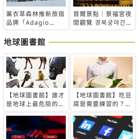
薰衣草森林推新旅宿
首爾景點｜景福宮夜
品牌「Adagio
間觀覽 경복궁야간관
Retreat」！首間選
람：2026年開放時
址北海道8月開幕
間、購票方式、實訪
地球圖書館
心得分享，感受白天
與夜晚截然不同的宮
殿魅力
【地球圖書館】誰才
【地球圖書館】吃豆
是地球上最危險的動
腐是需要練習的？當
物？人類喜好決定哪
西方人試圖用「煉
些動物「揹黑鍋」
乳」配上那塊無味的
白色豆腐