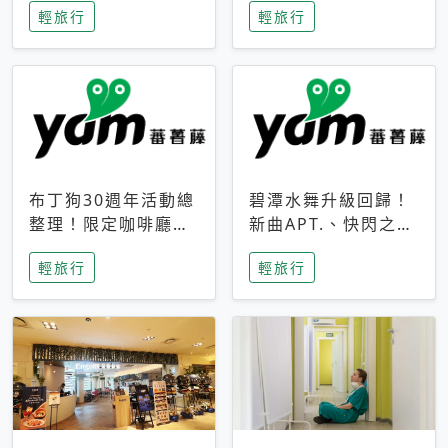
輕旅行
輕旅行
成今夏焦點
次開抽
布丁狗30週年活動總
碧潭水舞升級回歸！
整理！限定咖啡廳、
新曲APT.、快閃之夜
生日派對到路跑活動
到飛板秀，初夏夜遊
輕旅行
輕旅行
一次看
亮點一次看