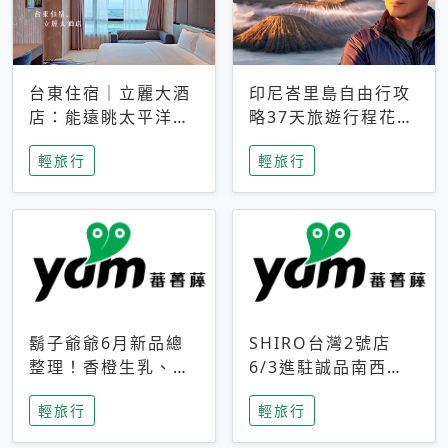
台東住宿｜立麗大酒
印尼峇里島自由行攻
店：能遠眺太平洋與
略37天旅遊行程花費
中央山脈，被田野包
5萬台幣 ❤️別等退休
輕旅行
輕旅行
圍的台東度假感住宿
才去圓夢 (附8.5萬次
下載峇里島地圖)😍
鬍子爺爺6月新品總
SHIRO台灣2號店
整理！香橙生乳、青
6/3進駐誠品南西！
檸乳酪到PAPA磁
限定香氛「果茶」與
輕旅行
輕旅行
鐵，販售細節一次看
永續店裝同步亮相