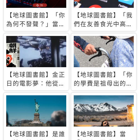
【地球圖書館】「你
【地球圖書館】「我
為何不發聲？」當情
們在友善食光中高呼
緒淹沒理智 你以為
民主自由，然後被刪
的正義成為壓迫他人
文」一本給Z世代的
的工具
末日寶懺《困在社群
平台》
【地球圖書館】金正
【地球圖書館】「你
日的電影夢：他從南
的學費是祖母出的」
韓綁來導演和演員，
當孝順變成情緒勒
卻拍出諷刺獨裁者的
索，日本孫女弒親案
北韓電影《平壤怪
背後的照護壓力
獸》
【地球圖書館】是誰
【地球圖書館】當