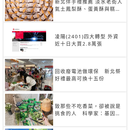
新北伴手禮推薦 淡水老街人
氣土鳳梨酥、蛋黃酥與糕餅
禮盒
凌陽(2401)四大轉型 外資
近十日大買2.8萬張
回收廢電池做環保 新北祭
好禮最高可換十五份
致那些不吃香菜，卻被說是
挑食的人 科學家：基因決
定你吃的香菜有沒有肥皂味