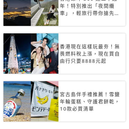
年！特別推出「夜間纜
車」，輕旅行帶你搶先揭
秘台灣專屬禮遇
香港現在這樣玩最夯！無
畏燃料稅上漲，現在買自
由行只要8888元起
宮古島伴手禮推薦！雪鹽
年輪蛋糕、守護君餅乾，
10款必買清單