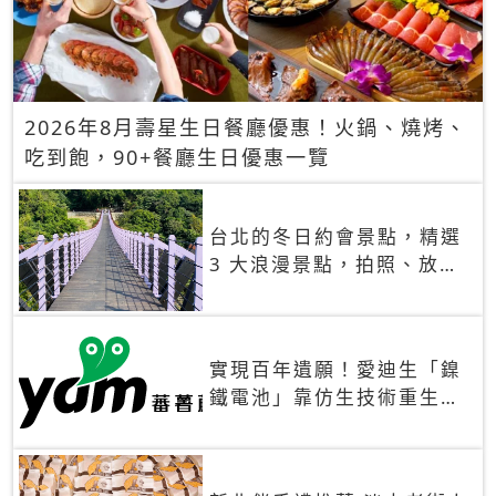
2026年8月壽星生日餐廳優惠！火鍋、燒烤、
吃到飽，90+餐廳生日優惠一覽
台北的冬日約會景點，精選
3 大浪漫景點，拍照、放閃
一次滿足！
實現百年遺願！愛迪生「鎳
鐵電池」靠仿生技術重生
秒充、循環萬次、壽命長達
30年