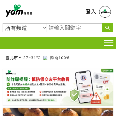
蕃薯藤
登入
27~31℃
降雨100%