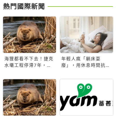
熱門國際新聞
海狸都看不下去！捷克
年輕人瘋「躺床耍
水壩工程停滯7年，海
廢」，用休息時間抗拒
狸數夜完成省百萬美元
生產力文化