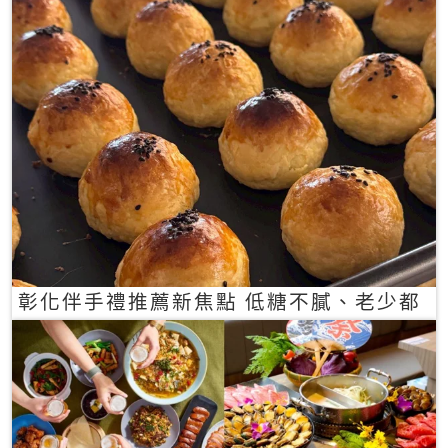
彰化伴手禮推薦新焦點 低糖不膩、老少都
愛的一口蛋黃酥禮盒