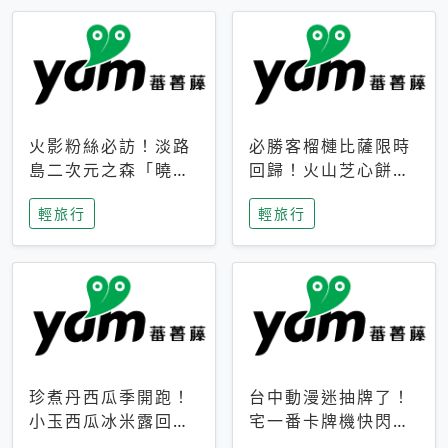
火影粉絲必訪！淡路
必勝客榴槤比薩限時
島二次元之森「曉」
回歸！火山芝心餅
解謎任務9月起全面
皮、榴槤冰淇淋到樂
輕旅行
輕旅行
支援中文
事聯名一次開吃
珍煮丹西瓜季開跑！
台中動漫迷抽牌了！
小玉西瓜冰米露回
宅一番卡牌機快閃草
歸，4公升分享壺也
悟道，15大人氣IP一