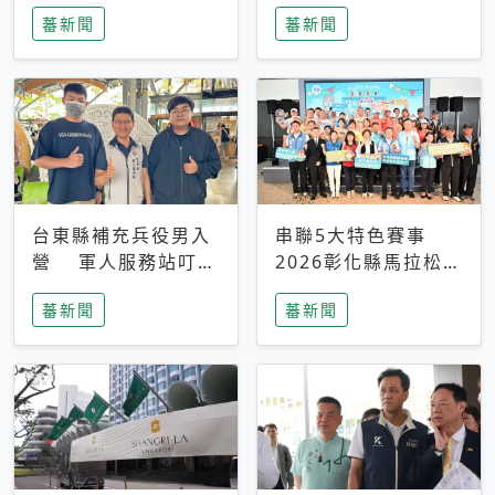
搜救中
選擇性解讀
蕃新聞
蕃新聞
台東縣補充兵役男入
串聯5大特色賽事
營 軍人服務站叮嚀
2026彰化縣馬拉松嘉
及歡送
年華啟動
蕃新聞
蕃新聞