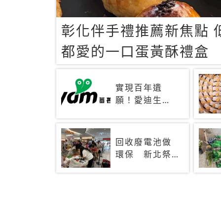
彰化伴手禮推薦新焦點 
都愛的一口蛋黃酥禮盒
實現百年遺
願！愛迪生
「鎳鐵電池」
靠仿生技術重
生 秒充、循
回收廢電池做
環萬次、壽命
環保 新北祭
長達30年
好禮最高可換
十五份