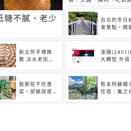
90+餐廳生日優惠一覽
低糖不膩、老少
台北的冬日
會景點，精
3 大浪漫景
點，拍照、
閃一次滿足
新北伴手禮推
凌陽(2401
薦 淡水老街人
大轉型 外資
氣土鳳梨酥、
十日大買2.
蛋黃酥與糕餅
張
禮盒
致那些不吃香
熊本阿蘇親
菜，卻被說是
住宿｜龜之
挑食的人 科
酒店 阿蘇＋
學家：基因決
蘇周邊景點
定你吃的香菜
網打盡
有沒有肥皂味