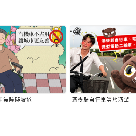
用無障礙坡道
酒後騎自行車等於酒駕