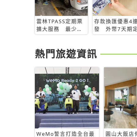
雲林TPASS定期票
存款換匯優惠4
擴大服務 最少只
發 外幣7天期
需199 元就無限搭
存8.88%
熱門旅遊資訊
WeMo誓言打造全台最
圓山大飯店