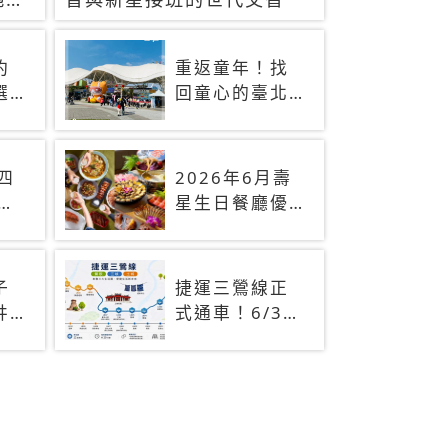
約
重返童年！找
選
回童心的臺北
景點
放
！
)四
2026年6月壽
近
星生日餐廳優
8萬
惠！火鍋、燒
烤、吃到飽，
90+餐廳生日
子
捷運三鶯線正
優惠一覽
井
式通車！6/30
阿
起免費搭乘兩
一
個月