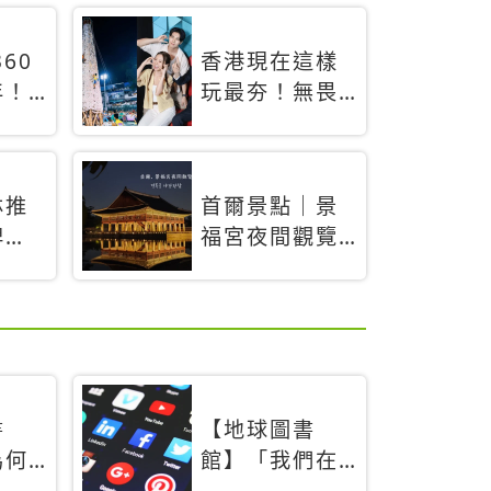
60
香港現在這樣
年！
玩最夯！無畏
「夜
燃料稅上漲，
，輕
現在買自由行
搶先
只要8888元起
林推
首爾景點｜景
專屬
牌
福宮夜間觀覽
경복궁야간관
」！
람：2026年開
北海
放時間、購票
方式、實訪心
得分享，感受
白天與夜晚截
書
【地球圖書
然不同的宮殿
為何
館】「我們在
魅力
」當
友善食光中高