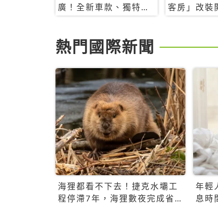
廣！全新車款、獨特香
客房」改裝
氛，共享科技迎來新世
特色亮點一
代
熱門國際新聞
海狸都看不下去！捷克水壩工
年輕
程停滯7年，海狸數夜完成省
息時
百萬美元