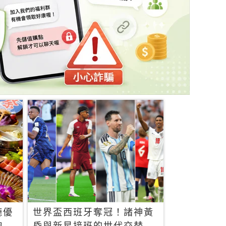
廳優
世界盃西班牙奪冠！諸神黃
飽，
昏與新星接班的世代交替