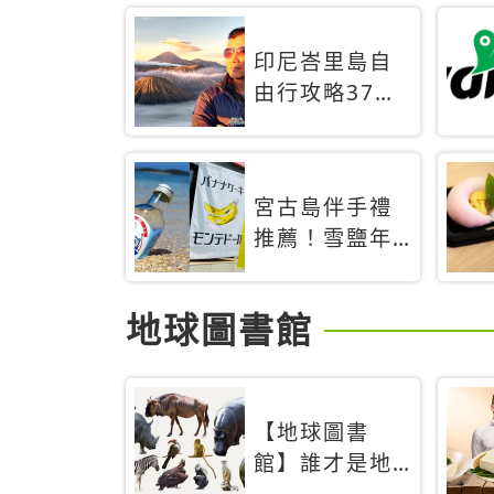
印尼峇里島自
由行攻略37天
旅遊行程花費5
萬台幣 ❤️別等
退休才去圓夢
宮古島伴手禮
(附8.5萬次下
推薦！雪鹽年
載峇里島地圖)
輪蛋糕、守護
😍
君餅乾，10款
地球圖書館
必買清單
【地球圖書
館】誰才是地
球上最危險的