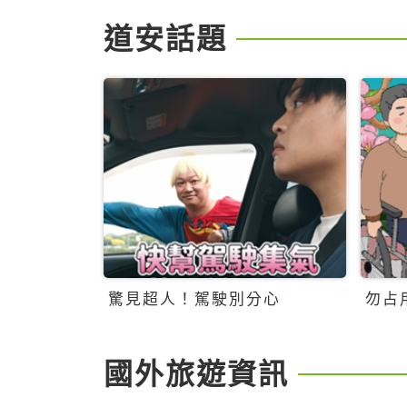
道安話題
驚見超人！駕駛別分心
勿占
國外旅遊資訊