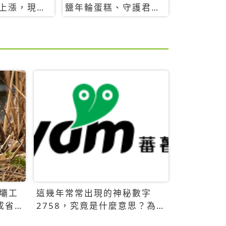
上漲，現在
鹽年輪蛋糕、守護君餅
要8888元起
乾，10款必買清單
壩工
這幾年常常出現的神秘數字
成省
2758，究竟是什麼意思？為什
麼可能影響台灣的未來？