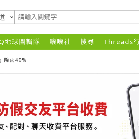
DQ地球圖輯隊
嚷嚷社
搜尋
Thread
降雨40%