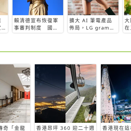
連
賴清德宣布恢復軍
擴大 AI 筆電產品
大
定
事審判制度 國防
佈局，LG gram
在
部：軍人涉犯一般
2025 全新升級
全
犯罪仍由司法機關
約
辦理
傳奇「金龍
香港昂坪 360 迎二十週
香港現在這