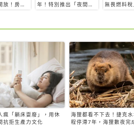
開放！房型
年！特別推出「夜間纜
無畏燃料稅
覽
車」，輕旅行帶你搶先
買自由行只
揭秘台灣專屬禮遇
人瘋「躺床耍廢」，用休
海狸都看不下去！捷克水
間抗拒生產力文化
程停滯7年，海狸數夜完
百萬美元