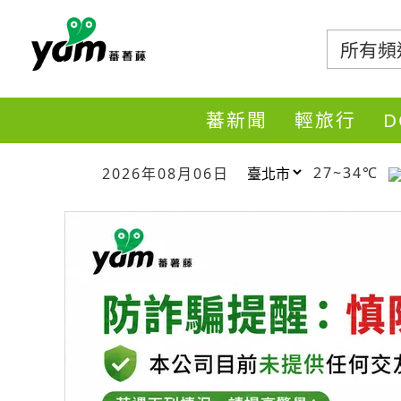
蕃薯藤
蕃新聞
輕旅行
27~34℃
2026年08月06日