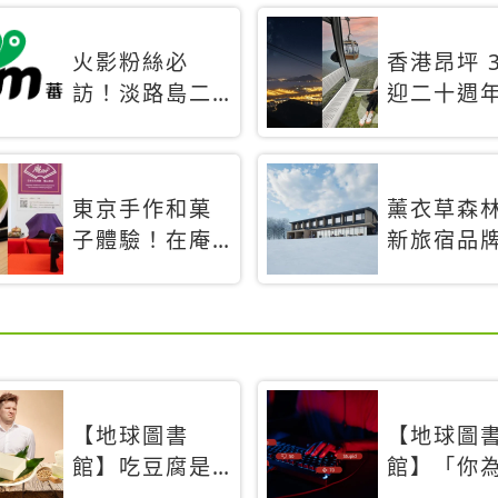
火影粉絲必
香港昂坪 3
訪！淡路島二
迎二十週
次元之森
特別推出
「曉」解謎任
間纜車」
務9月起全面支
旅行帶你
東京手作和菓
薰衣草森
援中文
揭秘台灣
子體驗！在庵
新旅宿品
禮遇
an東京品味本
「Adagio
格派日本茶道
Retreat
首間選址
道8月開幕
【地球圖書
【地球圖
館】吃豆腐是
館】「你
需要練習的？
不發聲？