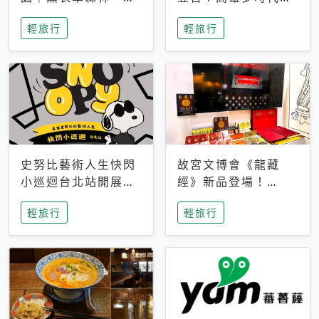
燒肉、森彥咖啡體驗
8/7開養殖中心、9月
輕旅行
輕旅行
分享
巡迴台北
史努比藝術人生快閃
故宮文博會《龍藏
小巡迴台北站開展！
經》新品登場！
松菸百款花生漫畫限
Hello Taiwan盒
輕旅行
輕旅行
定商品同步登場
玩、硃批貼紙與限定
優惠一次看