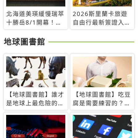
北海道美瑛緩慢瑞萃
2026斯里蘭卡旅遊
十勝岳8/1開幕！薰
自由行最新簽證入境
衣草森林打造高端慢
避雷與小資省錢攻
旅Villa
略：走過70國的溫
地球圖書館
柔流浪在印度洋珍珠
找回初心！❤️
【地球圖書館】誰才
【地球圖書館】吃豆
是地球上最危險的動
腐是需要練習的？當
物？人類喜好決定哪
西方人試圖用「煉
些動物「揹黑鍋」
乳」配上那塊無味的
白色豆腐