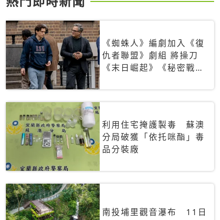
熱門即時新聞
《蜘蛛人》編劇加入《復
仇者聯盟》劇組 將操刀
《末日崛起》《秘密戰
爭》
利用住宅掩護製毒 蘇澳
分局破獲「依托咪酯」毒
品分裝廠
南投埔里觀音瀑布 11日