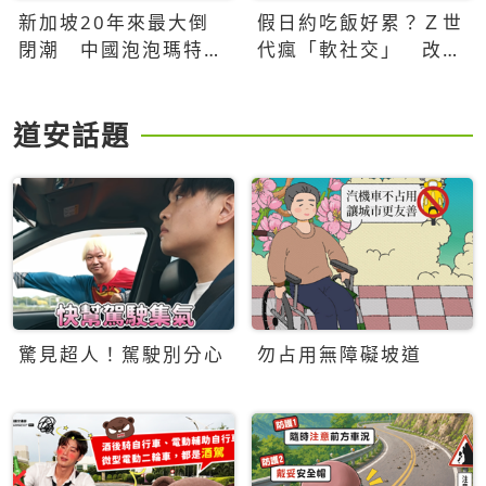
新加坡20年來最大倒
假日約吃飯好累？Ｚ世
閉潮 中國泡泡瑪特、
代瘋「軟社交」 改約
霸王茶姬強勢登陸，在
手作課、品鑑會，靠共
地老店的生存保衛戰
同體驗真正充電
道安話題
驚見超人！駕駛別分心
勿占用無障礙坡道