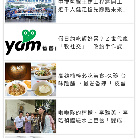
中捷藍線土建工程將開工
近千人健走搶先踩點未來車
站
假日約吃飯好累？Ｚ世代瘋
「軟社交」 改約手作課、
品鑑會，靠共同體驗真正充
電
高雄楠梓必吃美食-久碗 台
味麵舖 ，最愛香辣「 皮蛋
花椒拌麵 」，古早懷舊味
「蒸蛋湯」大人小孩都愛
啦啦隊的檸檬、李雅英、李
晧禎體驗水上芭蕾！變成三
人打水 表情逐漸失控