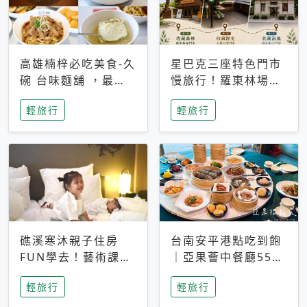
高雄楠梓必吃美食-久
星巴克三座特色門市
碗 台味麵舖 ，最愛
慢旅行！羅東林場、
香辣「 皮蛋花椒拌麵
大溪公園、清水中山
輕旅行
輕旅行
」，古早懷舊味「蒸
收藏森林歷史與海風
蛋湯」大人小孩都愛
礁溪寒沐親子住房
台南安平港點吃到飽
FUN學去！藝術課、
｜亞果薈中餐廳55道
Buffet與宜蘭童玩節
港式料理現點現做，
輕旅行
輕旅行
兩天一夜一次玩
叉燒烤鴨、乾炒牛河
必吃