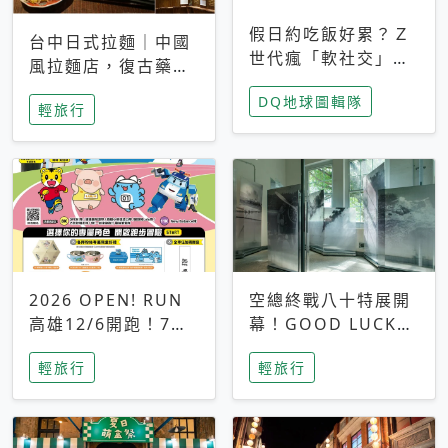
假日約吃飯好累？Ｚ
台中日式拉麵｜中國
世代瘋「軟社交」
風拉麵店，復古藥
改約手作課、品鑑
櫃、免費小菜超吸睛
DQ地球圖輯隊
會，靠共同體驗真正
輕旅行
充電
2026 OPEN! RUN
空總終戰八十特展開
高雄12/6開跑！7大
幕！GOOD LUCK骨
卡通明星領跑、8組
力臺灣看見80年島嶼
輕旅行
輕旅行
別早鳥報名開搶
韌性