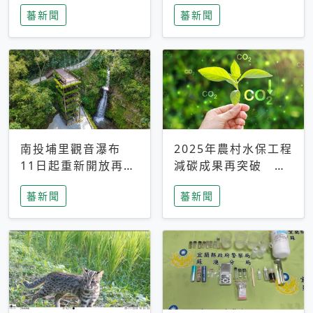
竹分館「盛夏科普派
設持續加速推進
蕃新聞
蕃新聞
對」登場
南投埔里觀音瀑布
2025年農村水保工程
11日起重新開放再綻
減碳成果再突破 年
風華
度總減碳率達
蕃新聞
蕃新聞
16.55%