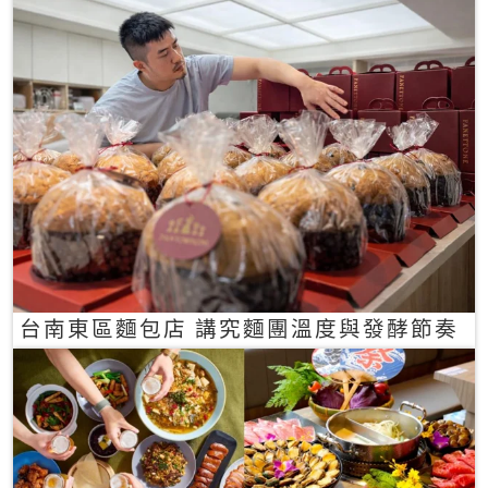
台南東區麵包店 講究麵團溫度與發酵節奏
冠軍手作麵包