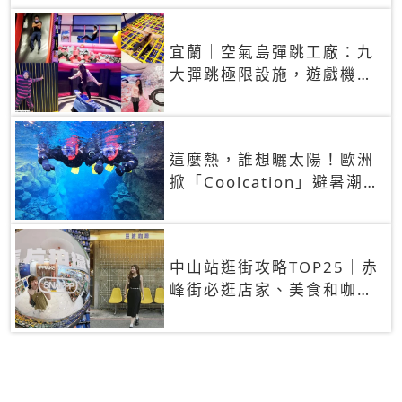
宜蘭｜空氣島彈跳工廠：九
大彈跳極限設施，遊戲機無
限暢玩！宜蘭室內景點推薦
這麼熱，誰想曬太陽！歐洲
掀「Coolcation」避暑潮
極端高溫會重塑觀光版圖
嗎？
中山站逛街攻略TOP25｜赤
峰街必逛店家、美食和咖啡
廳推薦