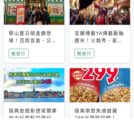
華山夏日萌盒趣登
宜蘭傳藝YA傳藝壓軸
場！百款盲盒、公仔
週末！火舞秀、星光
與人氣IP暑假一次開
踩街與七夕石聖爺祈
輕旅行
輕旅行
箱
福登場
瑞典旅遊斯德哥爾摩
達美樂章魚燒披薩
自由行景點交通行程
299元限時回歸！父
花費省錢攻略 90天
親節火山套餐499
輕旅行
輕旅行
玩12國亞歐洲自由行
元、分享餐829元同