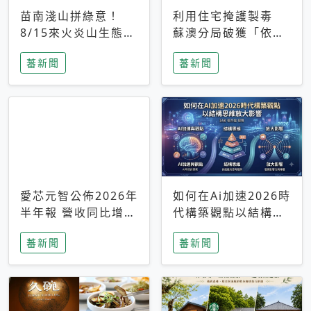
苗南淺山拼綠意！
利用住宅掩護製毒
8/15來火炎山生態教
蘇澳分局破獲「依托
育館 拼出受脅植物
咪酯」毒品分裝廠
蕃新聞
蕃新聞
綠色生命網
愛芯元智公佈2026年
如何在Ai加速2026時
半年報 營收同比增長
代構築觀點以結構思
超180%，邊緣AI等
維放大影響
蕃新聞
蕃新聞
新業務加速放量