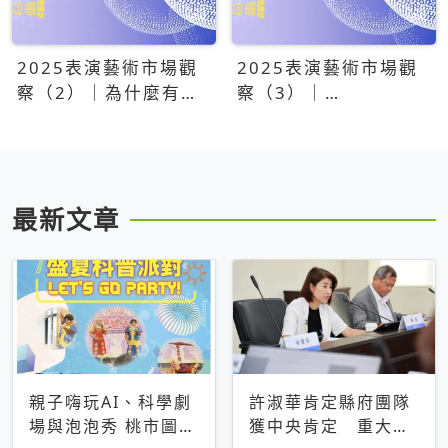
2025表演藝術市場觀
2025表演藝術市場觀
察（2）｜為什麼有些
察（3）｜
團隊總能大賣？達
OPENTIX20億票房之
康.come、面白大丈
後，我們到底看見了什
夫、相聲瓦舍年年霸榜
麼？
最新文章
親子嗨玩AI、科學劇
許淑華肯定縣府團隊
場與泡泡秀 桃市圖大
獲中央肯定 重大建