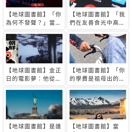
【地球圖書館】「你
【地球圖書館】「我
為何不發聲？」當情
們在友善食光中高呼
緒淹沒理智 你以為
民主自由，然後被刪
的正義成為壓迫他人
文」一本給Z世代的
的工具
末日寶懺《困在社群
平台》
【地球圖書館】金正
【地球圖書館】「你
日的電影夢：他從南
的學費是祖母出的」
韓綁來導演和演員，
當孝順變成情緒勒
卻拍出諷刺獨裁者的
索，日本孫女弒親案
北韓電影《平壤怪
背後的照護壓力
獸》
【地球圖書館】是誰
【地球圖書館】當