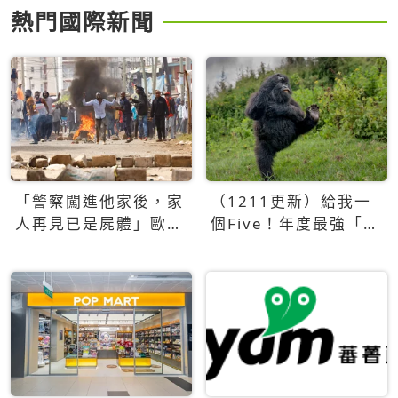
熱門國際新聞
「警察闖進他家後，家
（1211更新）給我一
人再見已是屍體」歐賈
個Five！年度最強「舞
旺之死引起肯亞人民抗
林猩秀」勇奪2025搞
議，「Saba Saba」民
笑動物攝影獎
主紀念日爆警民衝突對
峙