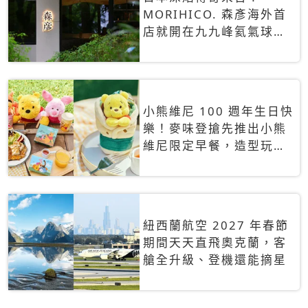
MORIHICO. 森彥海外首
店就開在九九峰氦氣球樂
園，咖啡控快衝
小熊維尼 100 週年生日快
樂！麥味登搶先推出小熊
維尼限定早餐，造型玩偶
盲盒8月登場
紐西蘭航空 2027 年春節
期間天天直飛奧克蘭，客
艙全升級、登機還能摘星