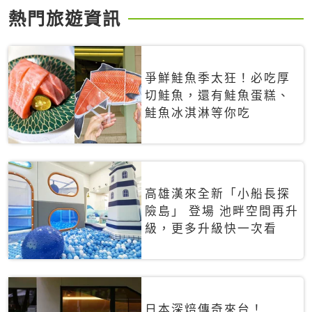
熱門旅遊資訊
爭鮮鮭魚季太狂！必吃厚
切鮭魚，還有鮭魚蛋糕、
鮭魚冰淇淋等你吃
高雄漢來全新「小船長探
險島」 登場 池畔空間再升
級，更多升級快一次看
日本深焙傳奇來台！