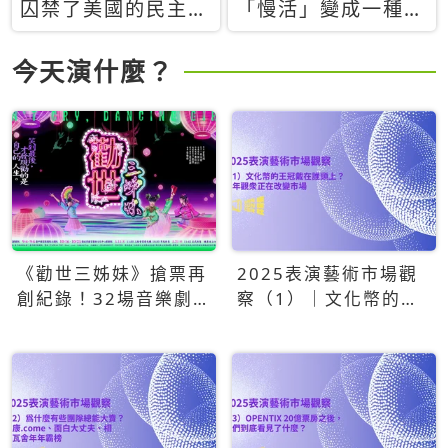
囚禁了美國的民主？
「慢活」變成一種商
當民主威脅到特權，
品：社群時代，資本
經濟學家長達半世紀
主義如何包裝你的休
今天演什麼？
的反撲計畫
閒時光
《勸世三姊妹》搶票再
2025表演藝術市場觀
創紀錄！32場音樂劇
察（1）｜文化幣的王
狂賣5萬張！
冠戴在誰頭上？青年觀
眾正在改變市場