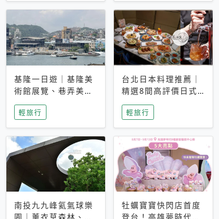
基隆一日遊｜基隆美
台北日本料理推薦｜
術館展覽、巷弄美食
精選8間高評價日式
與療癒咖啡館完整攻
餐廳、餐酒館、鐵板
輕旅行
輕旅行
略
燒、居酒屋、火鍋與
壽喜燒
南投九九峰氦氣球樂
牡蠣寶寶快閃店首度
園｜薰衣草森林、就
登台！高雄夢時代