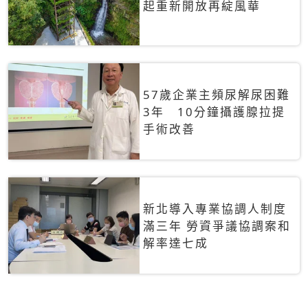
起重新開放再綻風華
57歲企業主頻尿解尿困難
3年 10分鐘攝護腺拉提
手術改善
新北導入專業協調人制度
滿三年 勞資爭議協調案和
解率達七成