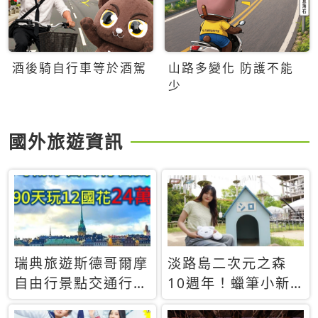
酒後騎自行車等於酒駕
山路多變化 防護不能
少
國外旅遊資訊
瑞典旅遊斯德哥爾摩
淡路島二次元之森
自由行景點交通行程
10週年！蠟筆小新
花費省錢攻略 90天
小白多功能隨身包豪