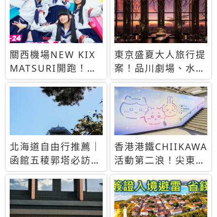
玩12國亞歐洲自由
華套票登場
行花費24萬
關西機場NEW KIX
東京盛夏大人旅行提
MATSURI開跑！
案！品川劇場、水族
8/15起購物集章抽5
館夜景與日本酒冰淇
萬日圓好禮
淋一次收藏
北海道自由行推薦｜
香港港鐵CHIIKAWA
函館五稜郭塔必訪！
活動第二浪！尖東站
登上展望台俯瞰星形
閘機聲效、限定周邊
城堡，函館親子自由
8月開賣
行經典景點