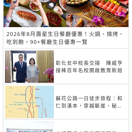
2026年8月壽星生日餐廳優惠！火鍋、燒烤、
吃到飽，90+餐廳生日優惠一覽
彰化女中校長交接 陳威亨
接棒百年名校開啟教育新局
蘇花公路一日徒步旅程：和
仁到漢本，穿越斷崖、秘境
車站與太平洋海景